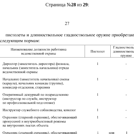
Страница №
28
из
29
: