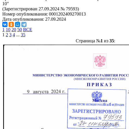
10"
(Зарегистрирован 27.09.2024 № 79593)
Номер опубликования:
0001202409270013
Дата опубликования:
27.09.2024
1
10
20
50
ВСЕ
1
2
3
4
...
35
Страница №
1
из
35
: