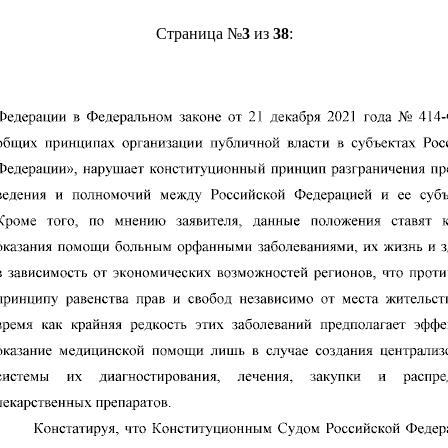
Страница №
3
из
38
: