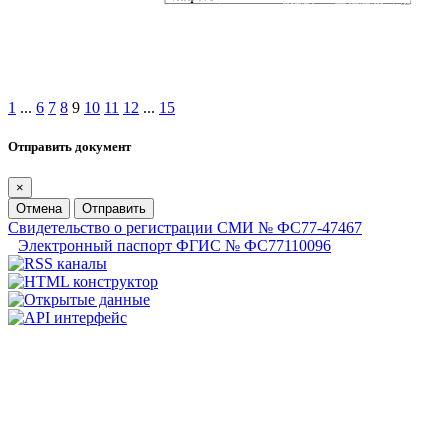
1
...
6
7
8
9
10
11
12
...
15
Отправить документ
×
Отмена
Отправить
Свидетельство о регистрации СМИ № ФС77-47467
Электронный паспорт ФГИС № ФС77110096