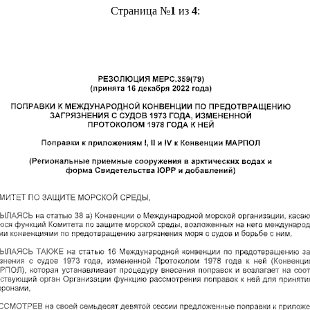
Страница №
1
из
4
: