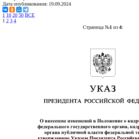
Дата опубликования:
19.09.2024
1
10
20
50
ВСЕ
1
2
3
4
Страница №
1
из
4
: