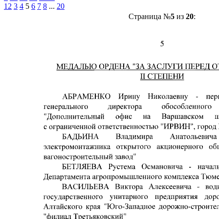
1
2
3
4
5
6
7
8
...
20
Страница №
5
из
20
: