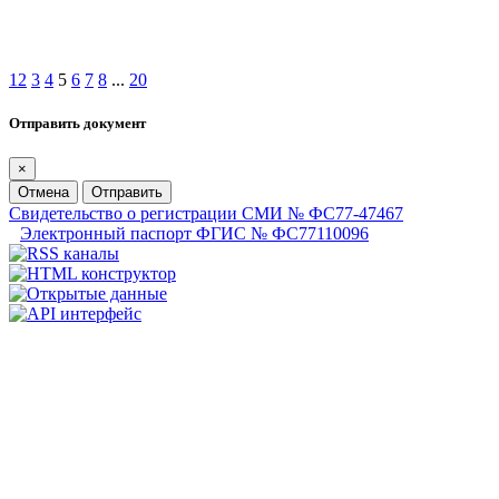
1
2
3
4
5
6
7
8
...
20
Отправить документ
×
Отмена
Отправить
Свидетельство о регистрации СМИ № ФС77-47467
Электронный паспорт ФГИС № ФС77110096