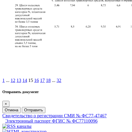
1
...
12
13
14
15
16
17
18
...
32
Отправить документ
×
Отмена
Отправить
Свидетельство о регистрации СМИ № ФС77-47467
Электронный паспорт ФГИС № ФС77110096