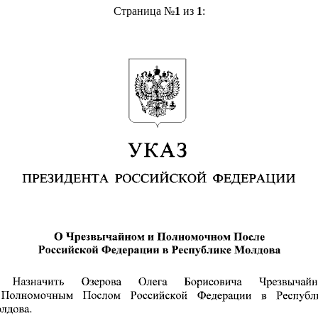
Страница №
1
из
1
: