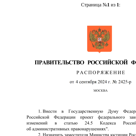
Страница №
1
из
1
: