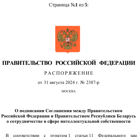
Страница №
1
из
5
: