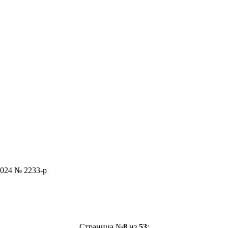
2024 № 2233-р
Страница №
8
из
53
: