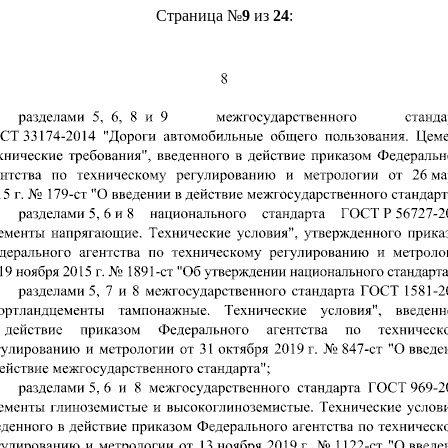
Страница №
9
из
24
: