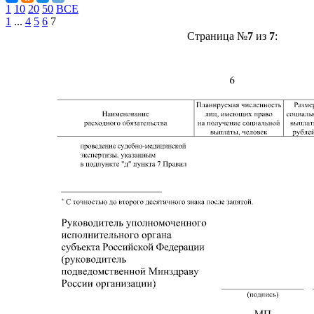
1
10
20
50
ВСЕ
1
...
4
5
6
7
Страница №
7
из
7
: