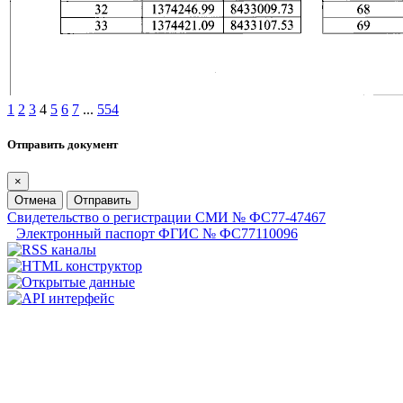
1
2
3
4
5
6
7
...
554
Отправить документ
×
Отмена
Отправить
Свидетельство о регистрации СМИ № ФС77-47467
Электронный паспорт ФГИС № ФС77110096