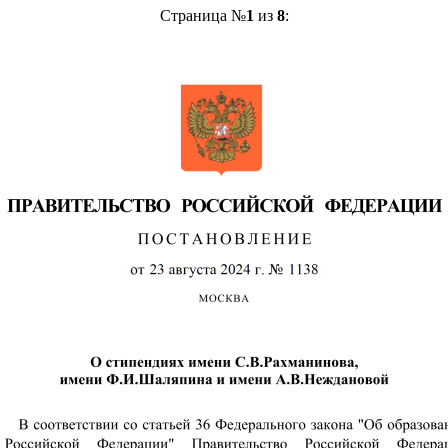
Страница №
1
из
8
: