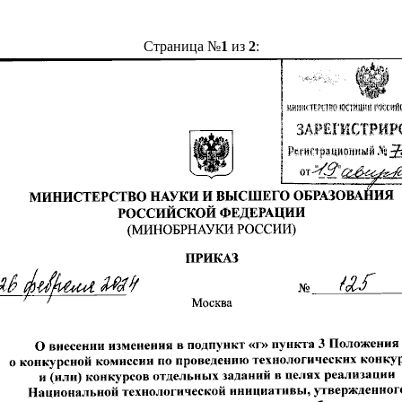
Страница №
1
из
2
: