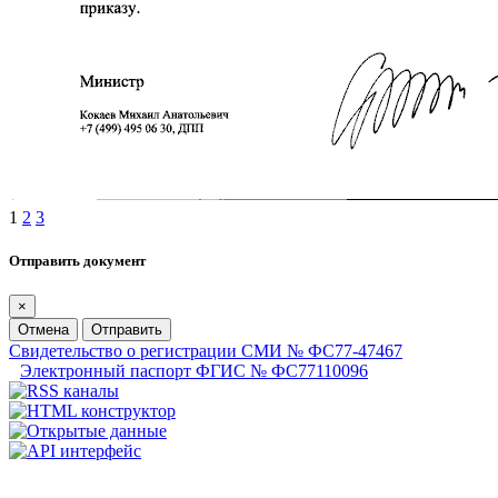
1
2
3
Отправить документ
×
Отмена
Отправить
Свидетельство о регистрации СМИ № ФС77-47467
Электронный паспорт ФГИС № ФС77110096