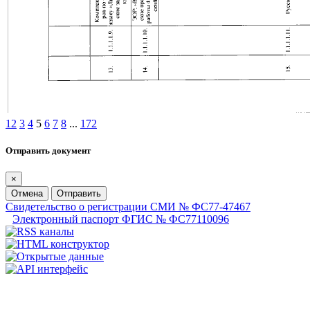
1
2
3
4
5
6
7
8
...
172
Отправить документ
×
Отмена
Отправить
Свидетельство о регистрации СМИ № ФС77-47467
Электронный паспорт ФГИС № ФС77110096