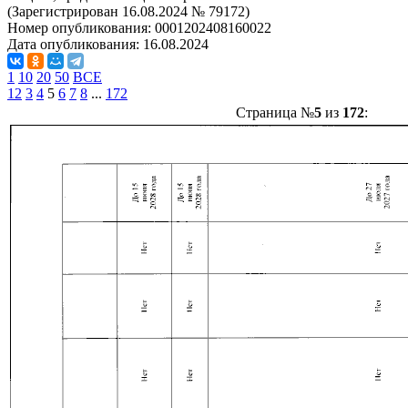
(Зарегистрирован 16.08.2024 № 79172)
Номер опубликования:
0001202408160022
Дата опубликования:
16.08.2024
1
10
20
50
ВСЕ
1
2
3
4
5
6
7
8
...
172
Страница №
5
из
172
: