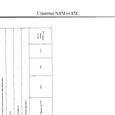
Страница №
172
из
172
: