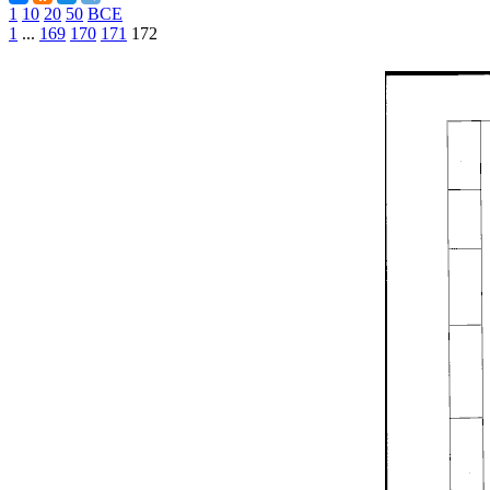
1
10
20
50
ВСЕ
1
...
169
170
171
172