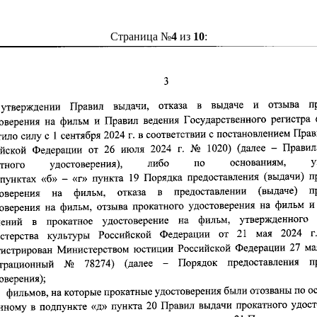
Страница №
4
из
10
: