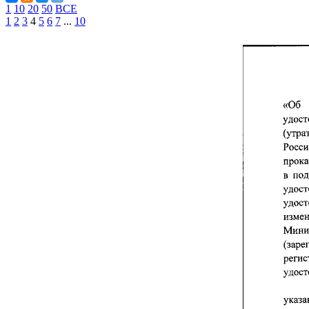
1
10
20
50
ВСЕ
1
2
3
4
5
6
7
...
10