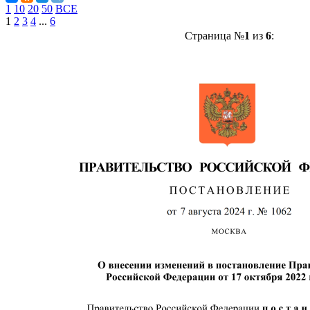
1
10
20
50
ВСЕ
1
2
3
4
...
6
Страница №
1
из
6
: