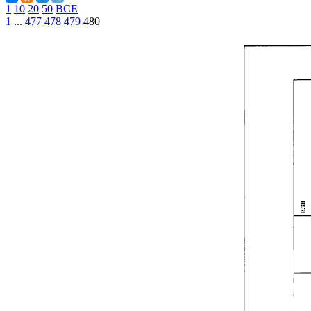
1
10
20
50
ВСЕ
1
...
477
478
479
480