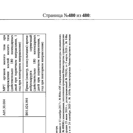
Страница №
480
из
480
: