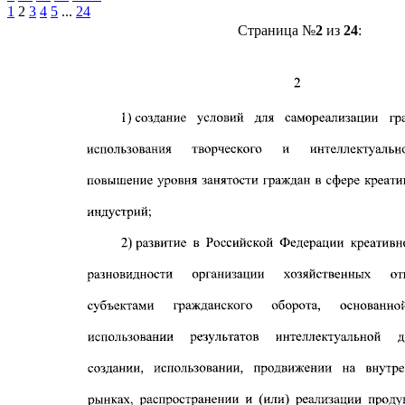
1
2
3
4
5
...
24
Страница №
2
из
24
: