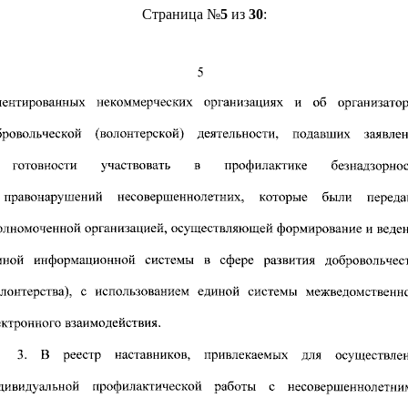
Страница №
5
из
30
: