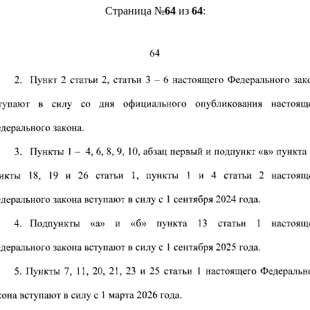
Страница №
64
из
64
: