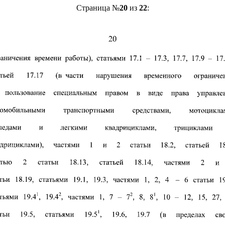
Страница №
20
из
22
: