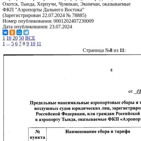
Охотск, Тында, Херпучи, Чумикан, Экимчан, оказываемые
ФКП "Аэропорты Дальнего Востока"
(Зарегистрирован 22.07.2024 № 78885)
Номер опубликования:
0001202407230009
Дата опубликования:
23.07.2024
1
10
20
50
ВСЕ
1
...
5
6
7
8
9
10
11
Страница №
8
из
11
: