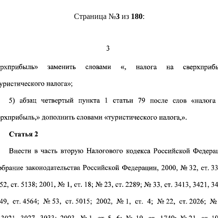
Страница №
3
из
180
: