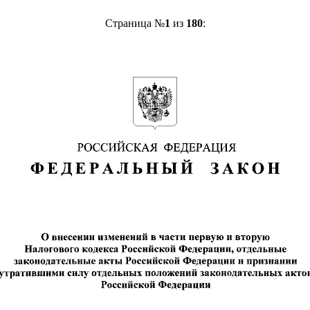
Страница №
1
из
180
: