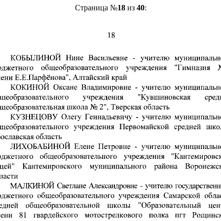
Страница №
18
из
40
: