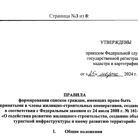
Страница №
3
из
8
: