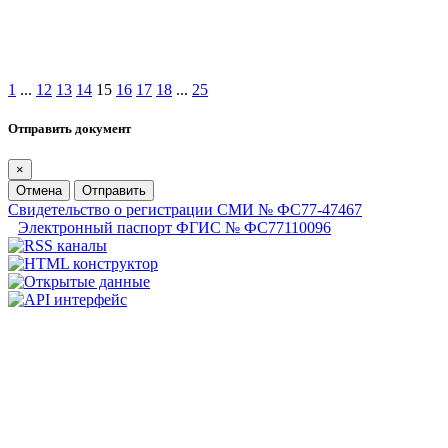
1
...
12
13
14
15
16
17
18
...
25
Отправить документ
×
Отмена
Отправить
Свидетельство о регистрации СМИ № ФС77-47467
Электронный паспорт ФГИС № ФС77110096