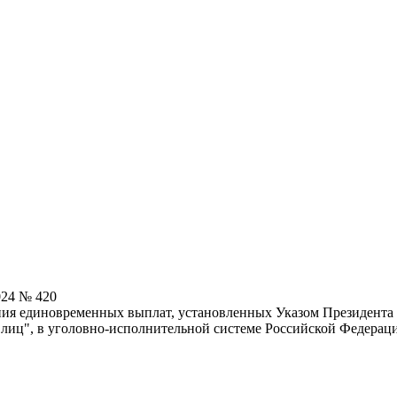
024 № 420
ия единовременных выплат, установленных Указом Президента Р
лиц", в уголовно-исполнительной системе Российской Федерац