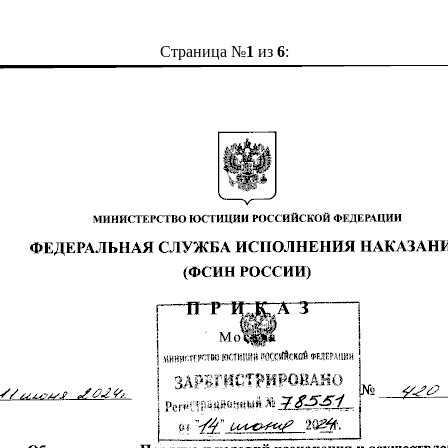
Страница №
1
из
6
: