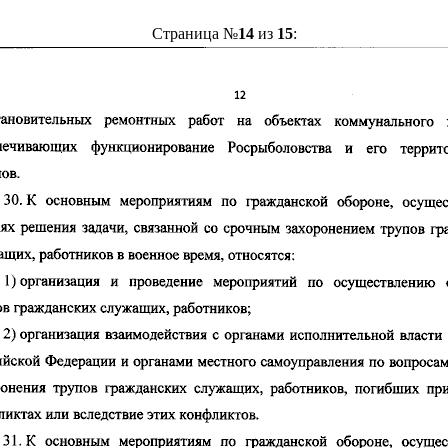
Страница №
14
из
15
: