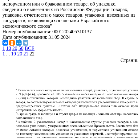
испорченном или о бракованном товаре, об упаковке,
сведений о вывезенных из Российской Федерации товарах,
упаковке, отчетности о массе товаров, упаковки, ввезенных из
государств, не являющихся членами Евразийского
экономического союза"
Номер опубликования:
0001202405310137
Дата опубликования:
31.05.2024
1
10
20
50
ВСЕ
1
...
19
20
21
22
Страни