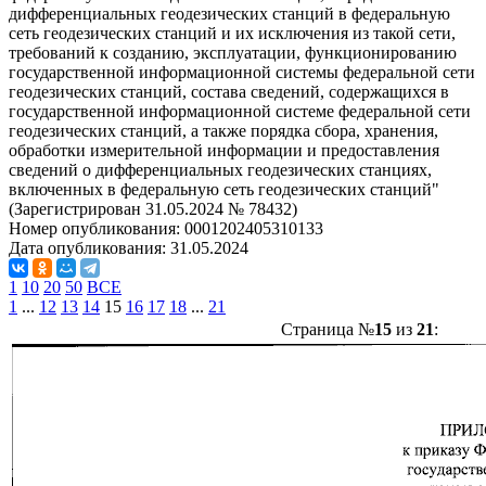
дифференциальных геодезических станций в федеральную
сеть геодезических станций и их исключения из такой сети,
требований к созданию, эксплуатации, функционированию
государственной информационной системы федеральной сети
геодезических станций, состава сведений, содержащихся в
государственной информационной системе федеральной сети
геодезических станций, а также порядка сбора, хранения,
обработки измерительной информации и предоставления
сведений о дифференциальных геодезических станциях,
включенных в федеральную сеть геодезических станций"
(Зарегистрирован 31.05.2024 № 78432)
Номер опубликования:
0001202405310133
Дата опубликования:
31.05.2024
1
10
20
50
ВСЕ
1
...
12
13
14
15
16
17
18
...
21
Страница №
15
из
21
: