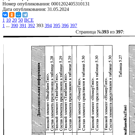
Номер опубликования:
0001202405310131
Дата опубликования:
31.05.2024
1
10
20
50
ВСЕ
1
...
390
391
392
393
394
395
396
397
Страница №
393
из
397
: