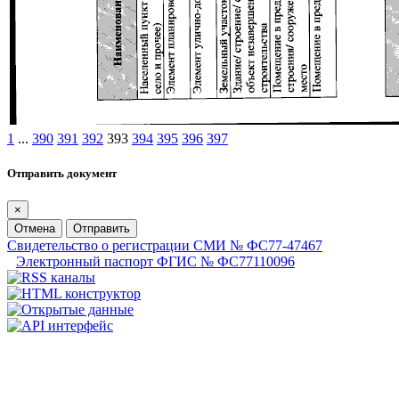
1
...
390
391
392
393
394
395
396
397
Отправить документ
×
Отмена
Отправить
Свидетельство о регистрации СМИ № ФС77-47467
Электронный паспорт ФГИС № ФС77110096