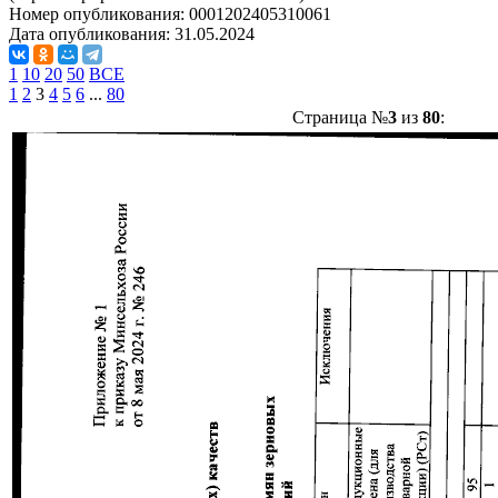
Номер опубликования:
0001202405310061
Дата опубликования:
31.05.2024
1
10
20
50
ВСЕ
1
2
3
4
5
6
...
80
Страница №
3
из
80
: