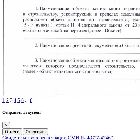
1
2
3
4
5
6
...
8
Отправить документ
×
Отмена
Отправить
Свидетельство о регистрации СМИ № ФС77-47467