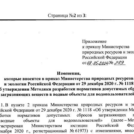
Страница №
2
из
3
: