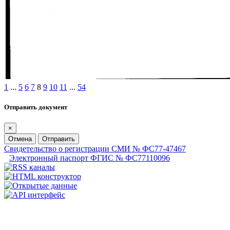
1
...
5
6
7
8
9
10
11
...
54
Отправить документ
×
Отмена
Отправить
Свидетельство о регистрации СМИ № ФС77-47467
Электронный паспорт ФГИС № ФС77110096