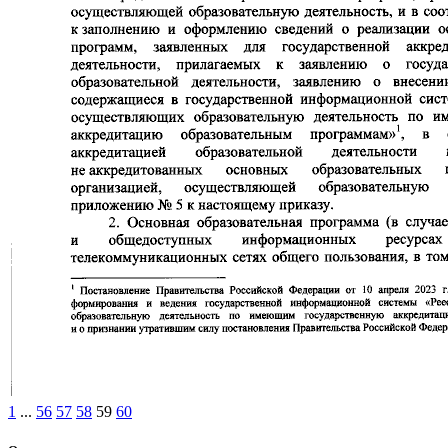
1
...
56
57
58
59
60