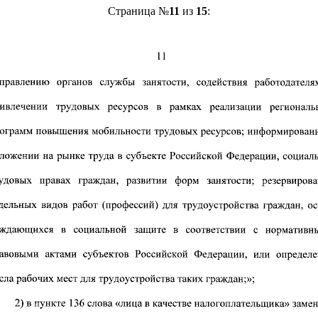
Страница №
11
из
15
: