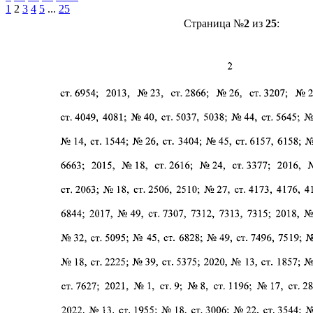
1
2
3
4
5
...
25
Страница №
2
из
25
: