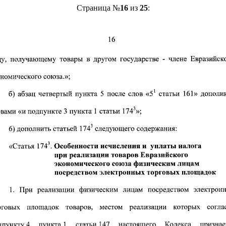
Страница №
16
из
25
: