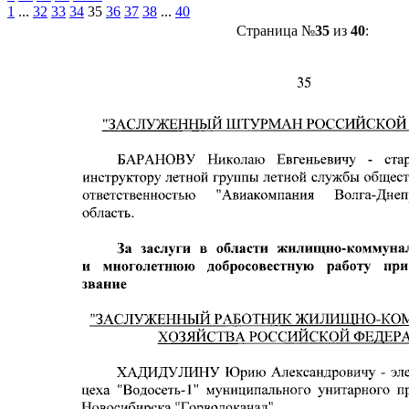
1
...
32
33
34
35
36
37
38
...
40
Страница №
35
из
40
: