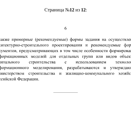
Страница №
12
из
12
: