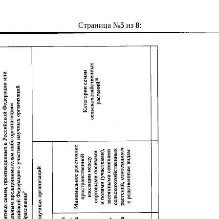
Страница №
5
из
8
: