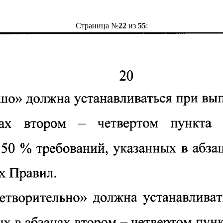
Страница №
22
из
55
: